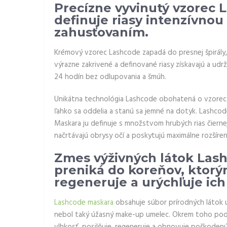
Precízne vyvinutý vzorec L
definuje riasy intenzívnou
zahusťovaním.
Krémový vzorec Lashcode zapadá do presnej špirály, a
výrazne zakrivené a definované riasy získavajú a ud
24 hodín bez odlupovania a šmúh.
Unikátna technológia Lashcode obohatená o vzorec v
ľahko sa oddelia a stanú sa jemné na dotyk. Lashcode
Maskara ju definuje s množstvom hrubých rias čiernej 
načrtávajú obrysy očí a poskytujú maximálne rozšíreni
Zmes výživných látok Las
preniká do koreňov, ktorý
regeneruje a urýchľuje ich 
Lashcode maskara
obsahuje súbor prírodných látok u
nebol taký úžasný make-up umelec. Okrem toho podpor
vlhkosť, posilňuje, regeneruje a obnovuje poškodenú