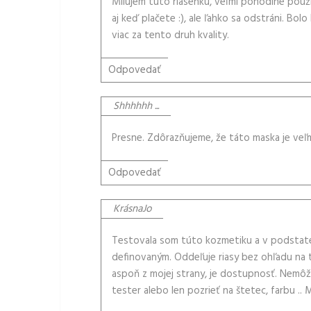
Milujem túto riasenku, veľmi pohodlné použit
aj keď plačete :), ale ľahko sa odstráni. Bol
viac za tento druh kvality.
Odpovedať
Shhhhhh ...
Presne. Zdôrazňujeme, že táto maska ​​je veľ
Odpovedať
KrásnaJo
Testovala som túto kozmetiku a v podstate 
definovaným. Oddeľuje riasy bez ohľadu na t
aspoň z mojej strany, je dostupnosť. Nemô
tester alebo len pozrieť na štetec, farbu