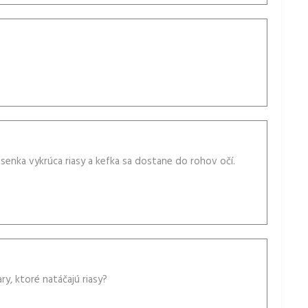
asenka vykrúca riasy a kefka sa dostane do rohov očí.
y, ktoré natáčajú riasy?