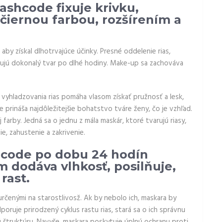
ashcode fixuje krivku,
 čiernou farbou, rozšírením a
by získal dlhotrvajúce účinky. Presné oddelenie rias,
ržujú dokonalý tvar po dlhé hodiny. Make-up sa zachováva
yhladzovania rias pomáha vlasom získať pružnosť a lesk,
 prináša najdôležitejšie bohatstvo tváre ženy, čo je vzhľad.
farby. Jedná sa o jednu z mála maskár, ktoré tvarujú riasy,
e, zahustenie a zakrivenie.
hcode po dobu 24 hodín
m dodáva vlhkosť, posilňuje,
rast.
rčenými na starostlivosž. Ak by nebolo ich, maskara by
uje prirodzený cyklus rastu rias, stará sa o ich správnu
 štruktúru. Navyše, maskara poskytuje úplnú ochranu proti