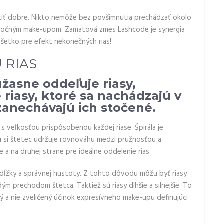
tiť dobre. Nikto nemôže bez povšimnutia prechádzať okolo
m očným make-upom. Zamatová zmes Lashcode je synergia
šetko pre efekt nekonečných rias!
 RIAS
žasne oddeľuje riasy,
e riasy, ktoré sa nachádzajú v
 zanechávajú ich stočené.
s veľkosťou prispôsobenou každej riase. Špirála je
mu si štetec udržuje rovnováhu medzi pružnosťou a
 a na druhej strane pre ideálne oddelenie rias.
j dĺžky a správnej hustoty. Z tohto dôvodu môžu byť riasy
 prechodom štetca. Taktiež sú riasy dlhšie a silnejšie. To
ý a nie zveličený účinok expresívneho make-upu definujúci