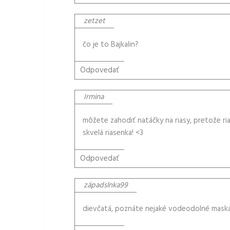
zetzet
čo je to Bajkalin?
Odpovedať
Irmina
môžete zahodiť natáčky na riasy, pretože ri
skvelá riasenka! <3
Odpovedať
západslnka99
dievčatá, poznáte nejaké vodeodolné maskar