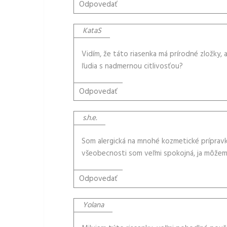
Odpovedať
KataS
Vidím, že táto riasenka má prírodné zložky, al
ľudia s nadmernou citlivosťou?
Odpovedať
s.h.e.
Som alergická na mnohé kozmetické prípravky
všeobecnosti som veľmi spokojná, ja môžem 
Odpovedať
Yolana