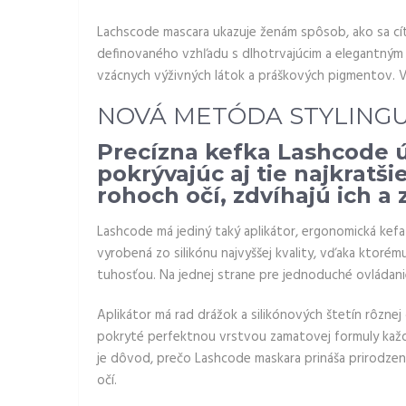
Lachscode mascara ukazuje ženám spôsob, ako sa cí
definovaného vzhľadu s dlhotrvajúcim a elegantný
vzácnych výživných látok a práškových pigmentov. V
NOVÁ METÓDA STYLINGU
Precízna kefka Lashcode ú
pokrývajúc aj tie najkratši
rohoch očí, zdvíhajú ich a
Lashcode má jediný taký aplikátor, ergonomická kefa 
vyrobená zo silikónu najvyššej kvality, vďaka ktoré
tuhosťou. Na jednej strane pre jednoduché ovládanie
Aplikátor má rad drážok a silikónových štetín rôzne
pokryté perfektnou vrstvou zamatovej formuly každým
je dôvod, prečo Lashcode maskara prináša prirodzen
očí.