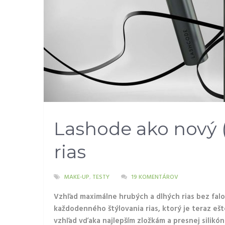
Lashode ako nový (
rias
MAKE-UP
,
TESTY
19 KOMENTÁROV
Vzhľad maximálne hrubých a dlhých rias bez fal
každodenného štýlovania rias, ktorý je teraz ešt
vzhľad vďaka najlepším zložkám a presnej silikóno