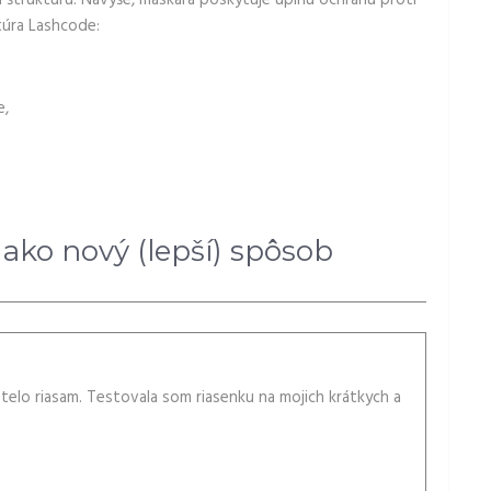
túra Lashcode:
e,
ako nový (lepší) spôsob
telo riasam. Testovala som riasenku na mojich krátkych a