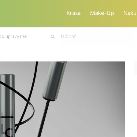
Krása
Make-Up
Naku
ob úpravy rias