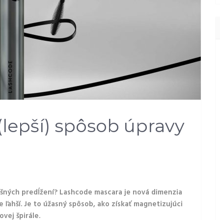
lepší) spôsob úpravy
ošných predĺžení? Lashcode mascara je nová dimenzia
e ľahší. Je to úžasný spôsob, ako získať magnetizujúci
vej špirále.