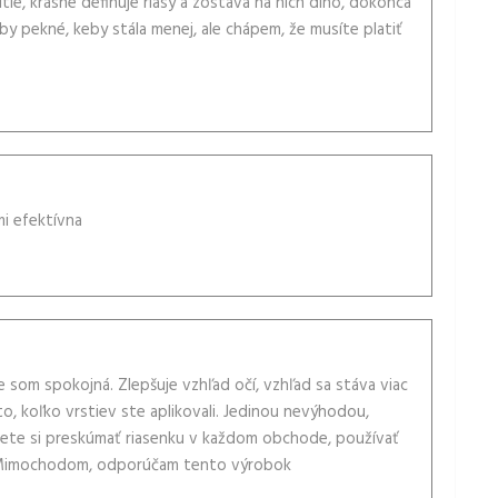
ie, krásne definuje riasy a zostáva na nich dlho, dokonca
o by pekné, keby stála menej, ale chápem, že musíte platiť
mi efektívna
som spokojná. Zlepšuje vzhľad očí, vzhľad sa stáva viac
o, koľko vrstiev ste aplikovali. Jedinou nevýhodou,
žete si preskúmať riasenku v každom obchode, používať
 .. Mimochodom, odporúčam tento výrobok