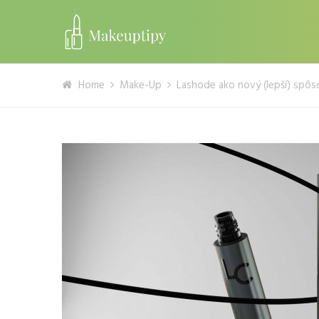
Home
Make-Up
Lashode ako nový (lepší) spôs