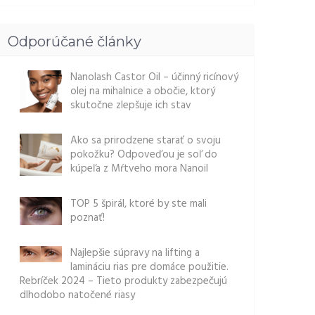
Odporúčané články
Nanolash Castor Oil – účinný ricínový
olej na mihalnice a obočie, ktorý
skutočne zlepšuje ich stav
Ako sa prirodzene starať o svoju
pokožku? Odpoveďou je soľ do
kúpeľa z Mŕtveho mora Nanoil
TOP 5 špirál, ktoré by ste mali
poznať!
Najlepšie súpravy na lifting a
lamináciu rias pre domáce použitie.
Rebríček 2024 – Tieto produkty zabezpečujú
dlhodobo natočené riasy