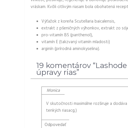
vráskam. Kvôli citlivým riasam bola obohatená recep
Výťažok z koreňa Scutellaria baicalensis,
extrakt z pšeničných výhonkov, extrakt zo sój
pro-vitamín B5 (panthenol),
vitamín E (takzvaný vitamín mladosti)
arginín (prírodná aminokyselina).
19 komentárov “Lashode 
úpravy rias”
Monica
V skutočnosti maximálne rozširuje a dodáva 
tenkých riasacg;)
Odpovedať